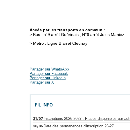
Accès par les transports en commun :
> Bus : n°9 arrêt Guérinais ; N°6 arrêt Jules Maniez
> Métro : Ligne B arrêt Cleunay
Partager sur WhatsApp
Partager sur Facebook
Partager sur LinkedIn
Partager sur X
FIL INFO
31/07
Inscriptions 2026-2027 : Places disponibles par ac
30/06
Date des permanences d'inscription 26-27